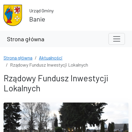
Przejdź do treści
Przejdź do wyszukiwarki
Urząd Gminy
Banie
Strona główna
Strona główna
Aktualności
Rządowy Fundusz Inwestycji Lokalnych
Rządowy Fundusz Inwestycji
Lokalnych