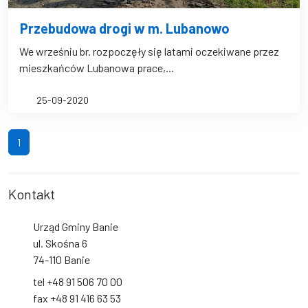
Przebudowa drogi w m. Lubanowo
We wrześniu br. rozpoczęły się latami oczekiwane przez
mieszkańców Lubanowa prace,...
25-09-2020
(bieżąca strona)
1
Kontakt
Urząd Gminy Banie
ul. Skośna 6
74-110 Banie
tel +48 91 506 70 00
fax +48 91 416 63 53