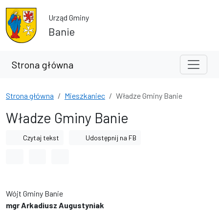
Przejdź do treści
Przejdź do wyszukiwarki
Urząd Gminy
Banie
Strona główna
Strona główna
Mieszkaniec
Władze Gminy Banie
Władze Gminy Banie
Czytaj tekst
Udostępnij na FB
Odstęp między wyrazami
Odstęp między literami
Odstęp między wierszami
Wójt Gminy Banie
mgr Arkadiusz Augustyniak