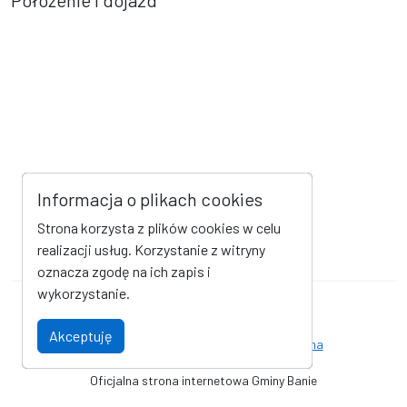
Położenie i dojazd
Informacja o plikach cookies
Strona korzysta z plików cookies w celu
realizacji usług. Korzystanie z witryny
oznacza zgodę na ich zapis i
wykorzystanie.
Mapa strony
Kanał RSS
Akceptuję
Deklaracja dostępności
Strona archiwalna
Oficjalna strona internetowa Gminy Banie
© Urząd Gminy Banie. Wszystkie prawa zastrzeżone. Wykonanie i