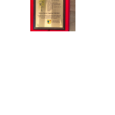
Jubileusz „Złotych Godów" w gminie Banie.