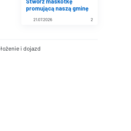
Stwórz maskotkę
promującą naszą gminę
21.07.2026
2
łożenie i dojazd