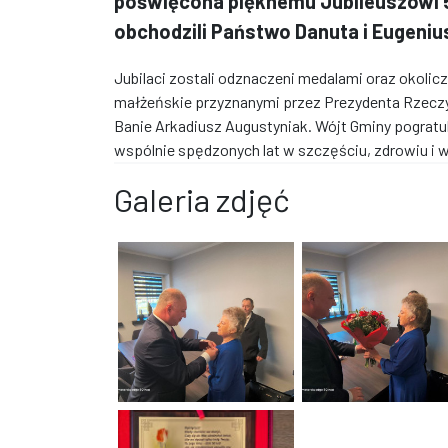
poświęcona pięknemu Jubileuszowi 5
obchodzili Państwo Danuta i Eugeniu
Jubilaci zostali odznaczeni medalami oraz okolic
małżeńskie przyznanymi przez Prezydenta Rzeczyp
Banie Arkadiusz Augustyniak. Wójt Gminy pogratu
wspólnie spędzonych lat w szczęściu, zdrowiu 
Galeria zdjęć
Jubileusz „Złotych Godów" w gminie Banie.
Jubileusz „Złotych Go