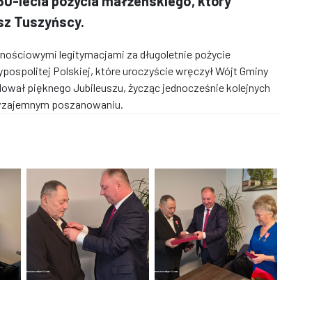
0-lecia pożycia małżeńskiego, który
sz Tuszyńscy.
znościowymi legitymacjami za długoletnie pożycie
ospolitej Polskiej, które uroczyście wręczył Wójt Gminy
lował pięknego Jubileuszu, życząc jednocześnie kolejnych
i wzajemnym poszanowaniu.
dów" w gminie Banie.
Jubileusz „Złotych Godów" w gminie Banie.
Jubileusz „Złotych Godów" w gmini