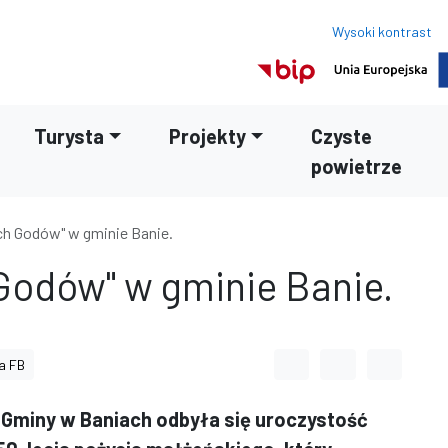
Wysoki kontrast
Turysta
Projekty
Czyste
powietrze
ch Godów" w gminie Banie.
 Godów" w gminie Banie.
Odstęp między wyrazami
Odstęp między li
Odstęp m
a FB
e Gminy w Baniach odbyła się uroczystość