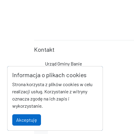
Kontakt
Urząd Gminy Banie
ul. Skośna 6
Informacja o plikach cookies
74-110 Banie
Strona korzysta z plików cookies w celu
tel +48 91 506 70 00
realizacji usług. Korzystanie z witryny
fax +48 91 416 63 53
oznacza zgodę na ich zapis i
urzad@banie.pl
wykorzystanie.
Social Media
Akceptuję
Link do profilu na Facebook