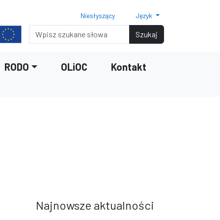
Niesłyszący
Język
Normalny rozmiar czcionki
Rozmiar czcionki 150%
Rozmiar czcionki 200%
Wyszukiwarka
Szukaj
RODO
OLiOC
Kontakt
terami
iędzy wierszami
Najnowsze aktualności