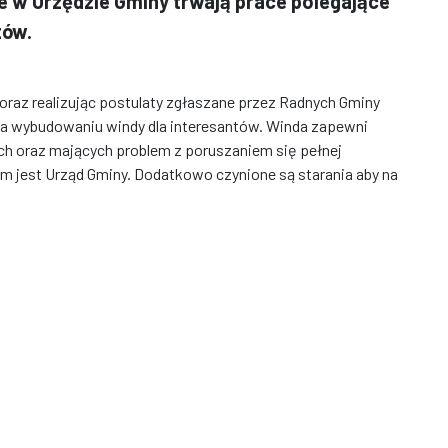
 w Urzędzie Gminy trwają prace polegające
tów.
az realizując postulaty zgłaszane przez Radnych Gminy
na wybudowaniu windy dla interesantów. Winda zapewni
h oraz mających problem z poruszaniem się pełnej
im jest Urząd Gminy. Dodatkowo czynione są starania aby na