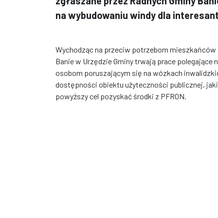
zgłaszane przez Radnych Gminy Banie
na wybudowaniu windy dla interesan
Wychodząc na przeciw potrzebom mieszkańców or
Banie w Urzędzie Gminy trwają prace polegające 
osobom poruszającym się na wózkach inwalidzkic
dostępności obiektu użyteczności publicznej, jak
powyższy cel pozyskać środki z PFRON.