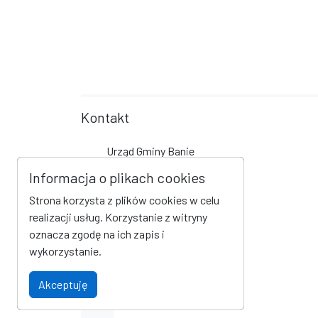
Kontakt
Urząd Gminy Banie
ul. Skośna 6
Informacja o plikach cookies
74-110 Banie
Strona korzysta z plików cookies w celu
tel +48 91 506 70 00
realizacji usług. Korzystanie z witryny
fax +48 91 416 63 53
oznacza zgodę na ich zapis i
urzad@banie.pl
wykorzystanie.
Social Media
Akceptuję
Link do profilu na Facebook