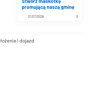
Stwórz maskotkę
promującą naszą gminę
21.07.2026
2
łożenie i dojazd