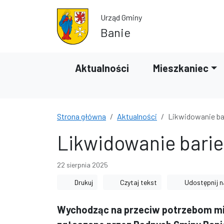
Przejdź do treści
Przejdź do wyszukiwarki
Urząd Gminy
Banie
Aktualności
Mieszkaniec
Strona główna
Aktualności
Likwidowanie bar
Likwidowanie barie
22 sierpnia 2025
Drukuj
Czytaj tekst
Udostępnij n
Wychodząc na przeciw potrzebom mie