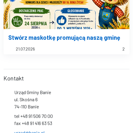
Stwórz maskotkę promującą naszą gminę
21.07.2026
2
Kontakt
Urząd Gminy Banie
ul. Skośna 6
74-110 Banie
tel +48 91 506 70 00
fax +48 91 416 63 53
urzad@banie.pl