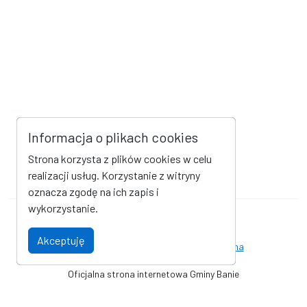
Informacja o plikach cookies
Strona korzysta z plików cookies w celu
realizacji usług. Korzystanie z witryny
oznacza zgodę na ich zapis i
wykorzystanie.
Mapa strony
Kanał RSS
Akceptuję
Deklaracja dostępności
Strona archiwalna
Oficjalna strona internetowa Gminy Banie
© Urząd Gminy Banie. Wszystkie prawa zastrzeżone. Wykonanie i
obsługa techniczna
AlfaTV - Portal