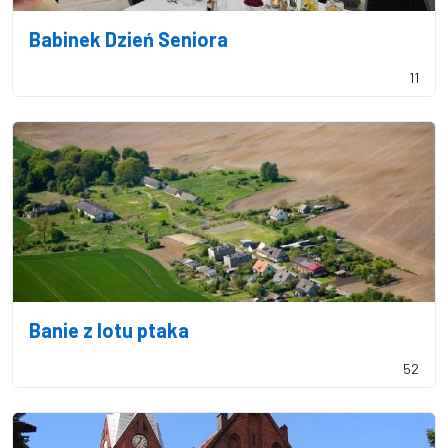
Babinek Dzień Seniora
11
Banie z lotu ptaka
52