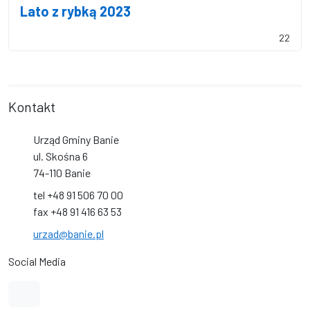
Lato z rybką 2023
22
Kontakt
Urząd Gminy Banie
ul. Skośna 6
74-110 Banie
tel +48 91 506 70 00
fax +48 91 416 63 53
urzad@banie.pl
Social Media
Link do profilu na Facebook