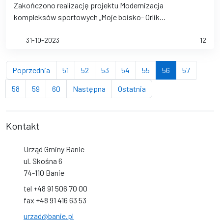
Zakończono realizację projektu Modernizacja
kompleksów sportowych „Moje boisko- Orlik...
31-10-2023
12
strona
strona
strona
strona
strona
strona
(bieżąca strona
strona
Poprzednia
51
52
53
54
55
56
57
strona
strona
strona
strona
strona
58
59
60
Następna
Ostatnia
Kontakt
Urząd Gminy Banie
ul. Skośna 6
74-110 Banie
tel +48 91 506 70 00
fax +48 91 416 63 53
urzad@banie.pl