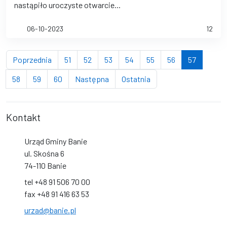
nastąpiło uroczyste otwarcie...
06-10-2023
12
strona
strona
strona
strona
strona
strona
strona
(bieżąca 
Poprzednia
51
52
53
54
55
56
57
strona
strona
strona
strona
strona
58
59
60
Następna
Ostatnia
Kontakt
Urząd Gminy Banie
ul. Skośna 6
74-110 Banie
tel +48 91 506 70 00
fax +48 91 416 63 53
urzad@banie.pl