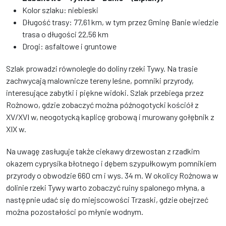
Kolor szlaku: niebieski
Długość trasy: 77,61 km, w tym przez Gminę Banie wiedzie
trasa o długości 22,56 km
Drogi: asfaltowe i gruntowe
Szlak prowadzi równolegle do doliny rzeki Tywy. Na trasie
zachwycają malownicze tereny leśne, pomniki przyrody,
interesujące zabytki i piękne widoki. Szlak przebiega przez
Rożnowo, gdzie zobaczyć można późnogotycki kościół z
XV/XVI w, neogotycką kaplicę grobową i murowany gołębnik z
XIX w.
Na uwagę zasługuje także ciekawy drzewostan z rzadkim
okazem cyprysika błotnego i dębem szypułkowym pomnikiem
przyrody o obwodzie 660 cm i wys. 34 m. W okolicy Rożnowa w
dolinie rzeki Tywy warto zobaczyć ruiny spalonego młyna, a
następnie udać się do miejscowości Trzaski, gdzie obejrzeć
można pozostałości po młynie wodnym.