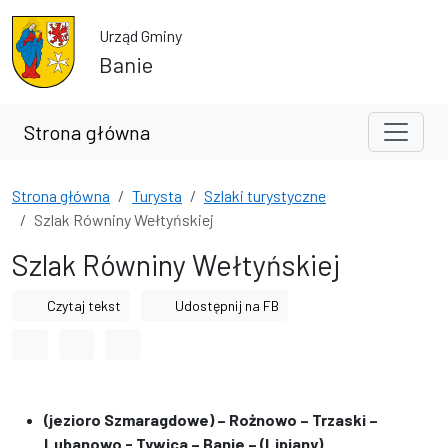
Przejdź do treści
Przejdź do wyszukiwarki
Urząd Gminy
Banie
Strona główna
Strona główna
Turysta
Szlaki turystyczne
Szlak Równiny Wełtyńskiej
Szlak Równiny Wełtyńskiej
Czytaj tekst
Udostępnij na FB
Odstęp między wyrazami
Odstęp między literami
Odstęp między wierszami
(jezioro Szmaragdowe) – Rożnowo – Trzaski –
Lubanowo - Tywica – Banie – (Lipiany)