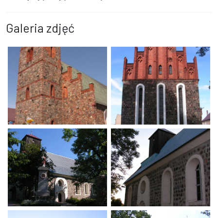
Galeria zdjęć
Szlak Równiny Wełtyńskiej
Szlak Równiny Wełtyńskiej
Szlak Równiny Wełtyńskiej
Szlak Równiny Wełtyńskiej