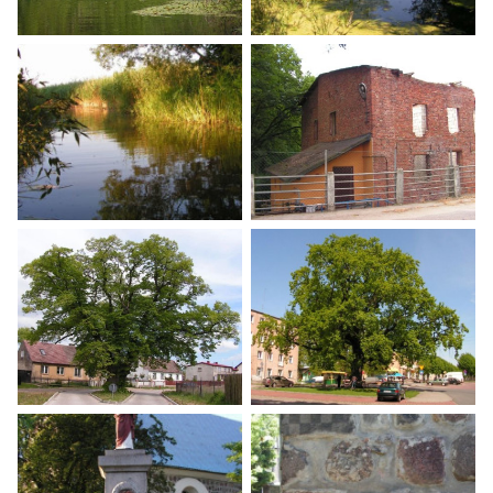
Szlak Równiny Wełtyńskiej
Szlak Równiny Wełtyńskiej
Szlak Równiny Wełtyńskiej
Szlak Równiny Wełtyńskiej
Szlak Równiny Wełtyńskiej
Szlak Równiny Wełtyńskiej