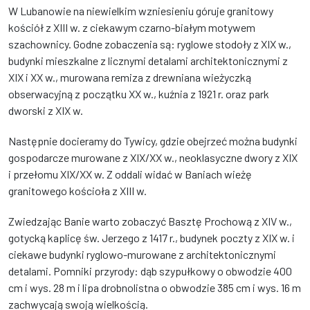
W Lubanowie na niewielkim wzniesieniu góruje granitowy
kościół z XIII w. z ciekawym czarno-białym motywem
szachownicy. Godne zobaczenia są: ryglowe stodoły z XIX w.,
budynki mieszkalne z licznymi detalami architektonicznymi z
XIX i XX w., murowana remiza z drewniana wieżyczką
obserwacyjną z początku XX w., kuźnia z 1921 r. oraz park
dworski z XIX w.
Następnie docieramy do Tywicy, gdzie obejrzeć można budynki
gospodarcze murowane z XIX/XX w., neoklasyczne dwory z XIX
i przełomu XIX/XX w. Z oddali widać w Baniach wieżę
granitowego kościoła z XIII w.
Zwiedzając Banie warto zobaczyć Basztę Prochową z XIV w.,
gotycką kaplicę św. Jerzego z 1417 r., budynek poczty z XIX w. i
ciekawe budynki ryglowo-murowane z architektonicznymi
detalami. Pomniki przyrody: dąb szypułkowy o obwodzie 400
cm i wys. 28 m i lipa drobnolistna o obwodzie 385 cm i wys. 16 m
zachwycają swoją wielkością.