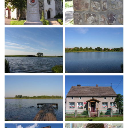
Szlak Równiny Wełtyńskiej
Szlak Równiny Wełtyńskiej
Szlak Równiny Wełtyńskiej
Szlak Równiny Wełtyńskiej
Szlak Równiny Wełtyńskiej
Szlak Równiny Wełtyńskiej